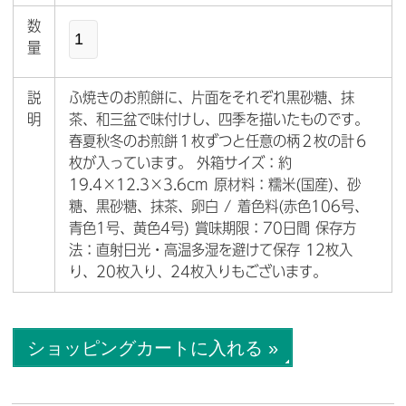
数
量
説
ふ焼きのお煎餅に、片面をそれぞれ黒砂糖、抹
明
茶、和三盆で味付けし、四季を描いたものです。
春夏秋冬のお煎餅１枚ずつと任意の柄２枚の計６
枚が入っています。 外箱サイズ：約
19.4×12.3×3.6cm 原材料：糯米(国産)、砂
糖、黒砂糖、抹茶、卵白 / 着色料(赤色106号、
青色1号、黄色4号) 賞味期限：70日間 保存方
法：直射日光・高温多湿を避けて保存 12枚入
り、20枚入り、24枚入りもございます。