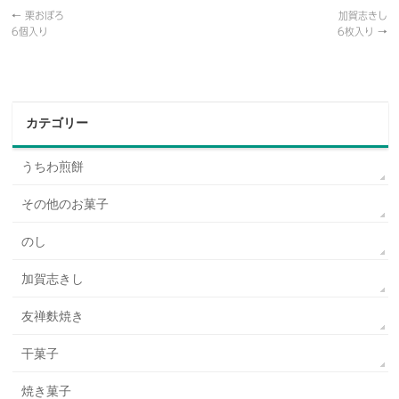
←
栗おぼろ
加賀志きし
6個入り
6枚入り
→
カテゴリー
うちわ煎餅
その他のお菓子
のし
加賀志きし
友禅麩焼き
干菓子
焼き菓子