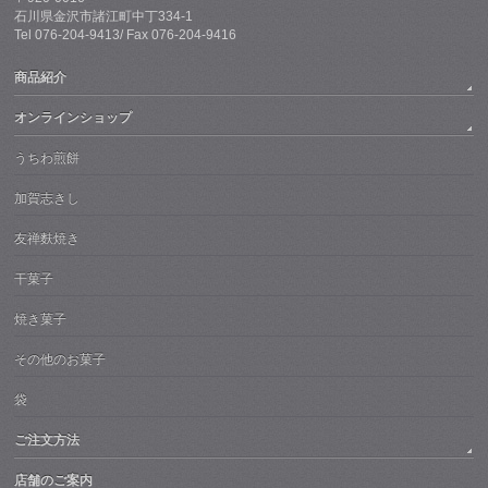
石川県金沢市諸江町中丁334-1
Tel 076-204-9413/ Fax 076-204-9416
商品紹介
オンラインショップ
うちわ煎餅
加賀志きし
友禅麩焼き
干菓子
焼き菓子
その他のお菓子
袋
ご注文方法
店舗のご案内