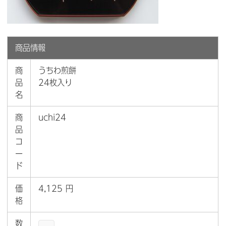
商品情報
商
うちわ煎餅
品
24枚入り
名
商
uchi24
品
コ
ー
ド
価
4,125 円
格
数