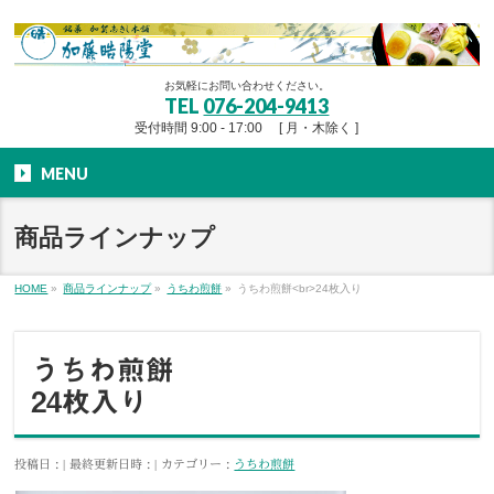
お気軽にお問い合わせください。
TEL
076-204-9413
受付時間 9:00 - 17:00 [ 月・木除く ]
MENU
商品ラインナップ
HOME
»
商品ラインナップ
»
うちわ煎餅
»
うちわ煎餅<br>24枚入り
うちわ煎餅
24枚入り
投稿日 :
最終更新日時 :
カテゴリー :
うちわ煎餅