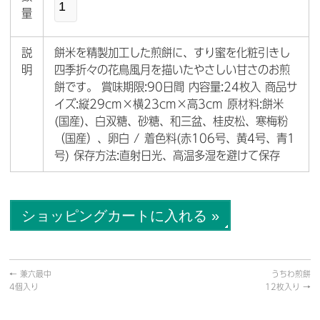
量
説
餅米を精製加工した煎餅に、すり蜜を化粧引きし
明
四季折々の花鳥風月を描いたやさしい甘さのお煎
餅です。 賞味期限:90日間 内容量:24枚入 商品サ
イズ:縦29cm×横23cm×高3cm 原材料:餅米
(国産)、白双糖、砂糖、和三盆、桂皮松、寒梅粉
（国産）、卵白 / 着色料(赤106号、黄4号、青1
号) 保存方法:直射日光、高温多湿を避けて保存
←
兼六最中
うちわ煎餅
4個入り
12枚入り
→