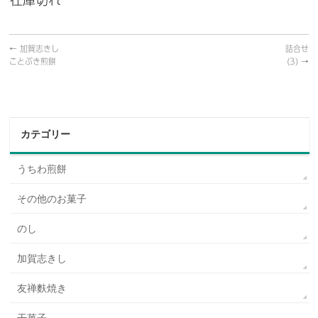
←
加賀志きし
詰合せ
ことぶき煎餅
(3)
→
カテゴリー
うちわ煎餅
その他のお菓子
のし
加賀志きし
友禅麩焼き