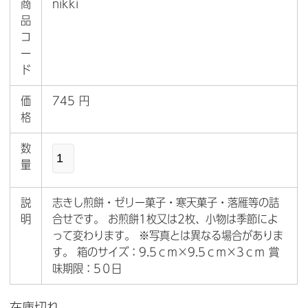
商
nikki
品
コ
ー
ド
価
745 円
格
数
量
説
志きし煎餅・ゼリー菓子・寒天菓子・落雁等の詰
明
合せです。 お煎餅1枚又は2枚、小物は季節によ
って変わります。 ※写真とは異なる場合がありま
す。 箱のサイズ：9.5ｃｍ×9.5ｃｍ×3ｃｍ 賞
味期限：5０日
在庫切れ