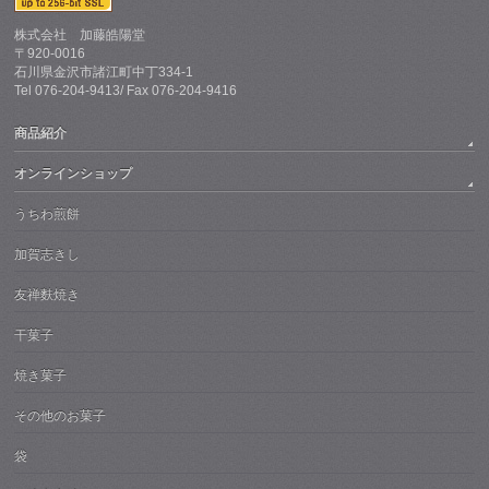
株式会社 加藤皓陽堂
〒920-0016
石川県金沢市諸江町中丁334-1
Tel 076-204-9413/ Fax 076-204-9416
商品紹介
オンラインショップ
うちわ煎餅
加賀志きし
友禅麩焼き
干菓子
焼き菓子
その他のお菓子
袋